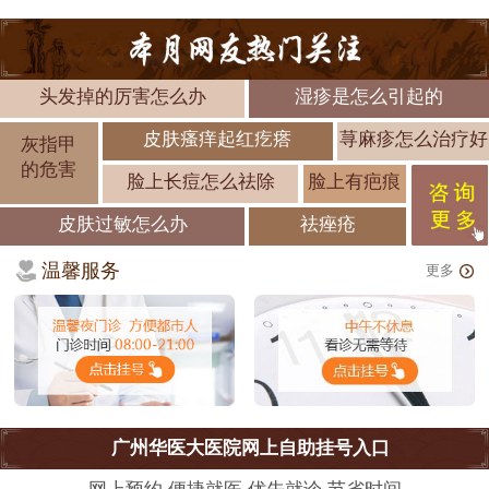
头发掉的厉害怎么办
湿疹是怎么引起的
皮肤瘙痒起红疙瘩
荨麻疹怎么治疗好
灰指甲
的危害
脸上长痘怎么祛除
脸上有疤痕
皮肤过敏怎么办
祛痤疮
温馨服务
更多
广州华医大医院网上自助挂号入口