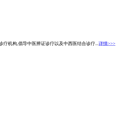
疗机构,倡导中医辨证诊疗以及中西医结合诊疗...
详情>>>