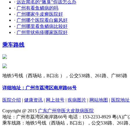
·
远近闻名的“腋臭”你该怎么办
·
广州有看鱼鳞病的吗
·
广州哪家牛皮癣医院好
·
广州哪个医院看白癜风好
·
广州哪里看鱼鳞病比较好
·
广州带状疱疹哪家医院好
乘车路线
地铁5号线（西场站，B口出 ），公交538路、261路、广885路
详细地址：广州市荔湾区南岸路66号
医院介绍
|
健康资讯
|
网上挂号
|
疾病图片
|
网站地图
|
医院地址
Copyright @ 2015
广东广州华医大皮肤病医院
地址：广州市荔湾区南岸路66号 电话：153-2233-8929 粤(A)广(2
乘车线路：地铁5号线（西场站，B口出），公交538路、261路、