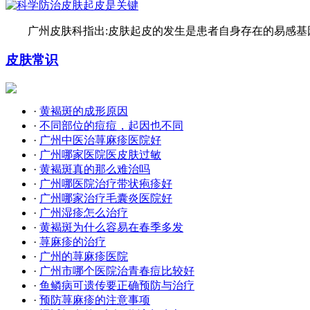
广州皮肤科指出:皮肤起皮的发生是患者自身存在的易感基因
皮肤常识
·
黄褐斑的成形原因
·
不同部位的痘痘，起因也不同
·
广州中医治荨麻疹医院好
·
广州哪家医院医皮肤过敏
·
黄褐斑真的那么难治吗
·
广州哪医院治疗带状疱疹好
·
广州哪家治疗毛囊炎医院好
·
广州湿疹怎么治疗
·
黄褐斑为什么容易在春季多发
·
荨麻疹的治疗
·
广州的荨麻疹医院
·
广州市哪个医院治青春痘比较好
·
鱼鳞病可遗传要正确预防与治疗
·
预防荨麻疹的注意事项