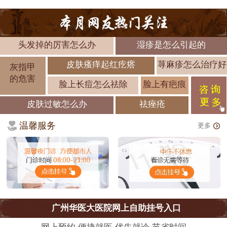
头发掉的厉害怎么办
湿疹是怎么引起的
皮肤瘙痒起红疙瘩
荨麻疹怎么治疗好
灰指甲
的危害
脸上长痘怎么祛除
脸上有疤痕
皮肤过敏怎么办
祛痤疮
温馨服务
更多
广州华医大医院网上自助挂号入口