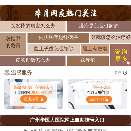
头发掉的厉害怎么办
湿疹是怎么引起的
皮肤瘙痒起红疙瘩
荨麻疹怎么治疗好
灰指甲
的危害
脸上长痘怎么祛除
脸上有疤痕
皮肤过敏怎么办
祛痤疮
温馨服务
更多
广州华医大医院网上自助挂号入口