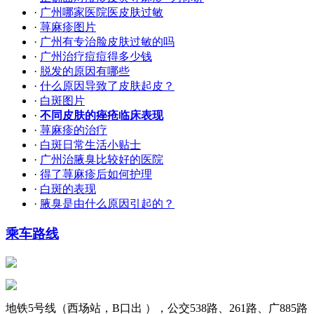
·
广州哪家医院医皮肤过敏
·
荨麻疹图片
·
广州有专治脸皮肤过敏的吗
·
广州治疗痘痘得多少钱
·
脱发的原因有哪些
·
什么原因导致了皮肤起皮？
·
白斑图片
·
不同皮肤的痤疮临床表现
·
荨麻疹的治疗
·
白斑日常生活小贴士
·
广州治腋臭比较好的医院
·
得了荨麻疹后如何护理
·
白斑的表现
·
腋臭是由什么原因引起的？
乘车路线
地铁5号线（西场站，B口出 ），公交538路、261路、广885路