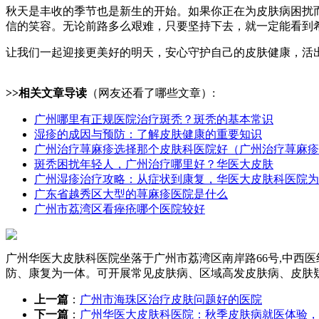
秋天是丰收的季节也是新生的开始。如果你正在为皮肤病困扰
信的笑容。无论前路多么艰难，只要坚持下去，就一定能看到
让我们一起迎接更美好的明天，安心守护自己的皮肤健康，活
>>相关文章导读
（网友还看了哪些文章）:
广州哪里有正规医院治疗斑秃？斑秃的基本常识
湿疹的成因与预防：了解皮肤健康的重要知识
广州治疗荨麻疹选择那个皮肤科医院好（广州治疗荨麻疹
斑秃困扰年轻人，广州治疗哪里好？华医大皮肤
广州湿疹治疗攻略：从症状到康复，华医大皮肤科医院为
广东省越秀区大型的荨麻疹医院是什么
广州市荔湾区看痤疮哪个医院较好
广州华医大皮肤科医院坐落于广州市荔湾区南岸路66号,中西
防、康复为一体。可开展常见皮肤病、区域高发皮肤病、皮肤
上一篇
：
广州市海珠区治疗皮肤问题好的医院
下一篇
：
广州华医大皮肤科医院：秋季皮肤病就医体验，