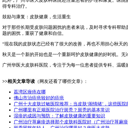
此外，广州华医大皮肤科医院还注重患者的护理和康复。医院
得专科治疗。
鼓励与康复：皮肤健康，生活重生
对于那些长期受皮肤问题困扰的患者来说，及时寻求专科帮助
题的困扰，重获了健康和自信。
“现在我的皮肤状态已经有了很大的改善，再也不用担心秋天
秋天是一个新的开始也是一个重新呵护皮肤健康的好时机。无
广州华医大皮肤科医院，专注于为每一位患者提供专科、温暖
>>相关文章导读
（网友还看了哪些文章）:
荔湾区痤疮在哪
佛山市治疥疮较好的疥疮
广州十大皮肤过敏医院推荐：当皮肤‘闹情绪’，这些医院
广州哪里有正规医院治疗斑秃？斑秃的基本常识
湿疹的成因与预防：了解皮肤健康的重要知识
广州治疗荨麻疹选择那个皮肤科医院好（广州治疗荨麻疹
斑秃困扰年轻人，广州治疗哪里好？华医大皮肤