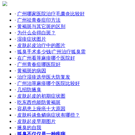
·
广州哪家医院治疗毛囊炎比较好
·
广州祛青春痘印方法
·
黄褐斑与其它斑的区别
·
为什么会得白斑？
·
湿疹症状图片
·
皮肤起皮治疗中的图片
·
狐臭手术多少钱|广州治疗狐臭需
·
在广州看荨麻疹哪个医院好
·
广州青春痘哪医院好
·
黄褐斑的病因
·
治疗湿疹选华医大防复发
·
广州治荨麻疹哪个医院比较好
·
几招防腋臭
·
皮肤起皮的初期症状图
·
吃东西也能防黄褐斑
·
容易患上痤疮十大原因
·
皮肤科谈鱼鳞病症状有哪些？
·
皮肤起皮早期图片
·
腋臭的自我
·
狐臭不仅仅是一种疾病