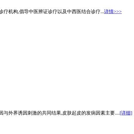
疗机构,倡导中医辨证诊疗以及中西医结合诊疗...
详情>>>
与外界诱因刺激的共同结果,皮肤起皮的发病因素主要....
[详细]