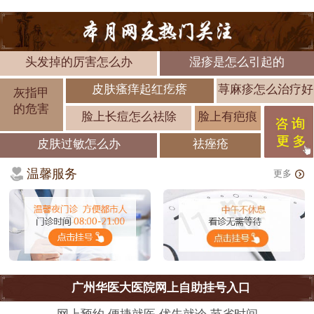
头发掉的厉害怎么办
湿疹是怎么引起的
皮肤瘙痒起红疙瘩
荨麻疹怎么治疗好
灰指甲
的危害
脸上长痘怎么祛除
脸上有疤痕
皮肤过敏怎么办
祛痤疮
温馨服务
更多
广州华医大医院网上自助挂号入口