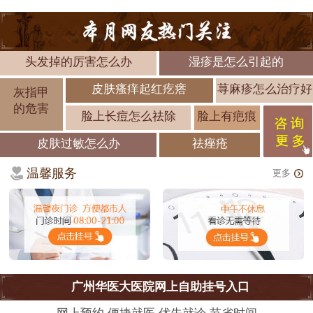
头发掉的厉害怎么办
湿疹是怎么引起的
皮肤瘙痒起红疙瘩
荨麻疹怎么治疗好
灰指甲
的危害
脸上长痘怎么祛除
脸上有疤痕
皮肤过敏怎么办
祛痤疮
温馨服务
更多
广州华医大医院网上自助挂号入口