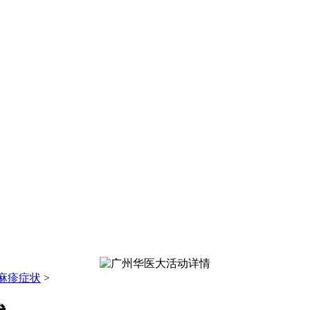
麻疹症状
>