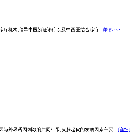
疗机构,倡导中医辨证诊疗以及中西医结合诊疗...
详情>>>
与外界诱因刺激的共同结果,皮肤起皮的发病因素主要....
[详细]