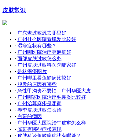
皮肤常识
·
广东查过敏源去哪里好
·
广州什么医院看脱发比较好
·
湿疹症状有哪些？
·
广州哪医院治疗荨麻疹好
·
面部皮肤过敏怎么办
·
广州皮肤过敏科医院哪家好
·
带状疱疹图片
·
广州哪里看鱼鳞病比较好
·
脱发的原因有哪些
·
急性甲沟炎不要怕，广州华医大皮
·
广州哪家医院治疗毛囊炎比较好
·
广州治荨麻疹是哪家
·
春季皮肤过敏怎么治
·
白斑的病因
·
广州华医大医院治牛皮癣怎么样
·
雀斑有哪些症状表现
·
皮肤科谈鱼鳞病症状有哪些？