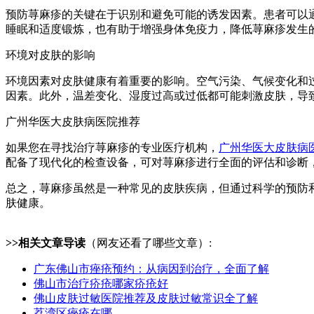
预防荨麻疹的关键在于识别和避免可能的诱发因素。患者可以
睡眠和适度锻炼，也有助于增强身体免疫力，降低荨麻疹发生
环境对皮肤的影响
环境因素对皮肤健康有着重要的影响。空气污染、气候变化和
因素。此外，温差变化、湿度过高或过低都可能刺激皮肤，导
广州华医大皮肤病医院推荐
如果您在寻找治疗荨麻疹的专业医疗机构，
广州华医大皮肤病
配备了现代化的检查设备，可对荨麻疹进行全面的评估和诊断
总之，荨麻疹虽然是一种常见的皮肤疾病，但通过科学的预防
肤健康。
>>相关文章导读
（网友还看了哪些文章）:
广东佛山市痤疮预约：从病因到治疗，全面了解
佛山市治疗疥疮哪家疥疮好
佛山皮肤过敏医院推荐及皮肤过敏常识全了解
荔湾区痤疮在哪