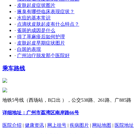
·
皮肤起皮症状图片
·
腋臭有哪些临床表现症状？
·
水痘的基本常识
·
点滴状皮肤起皮有什么特点？
·
雀斑的成因是什么
·
得了荨麻疹后如何护理
·
皮肤起皮早期症状图片
·
白斑的表现
·
广州治疗脱发那个医院好
乘车路线
地铁5号线（西场站，B口出 ），公交538路、261路、广885路
详细地址：广州市荔湾区南岸路66号
医院介绍
|
健康资讯
|
网上挂号
|
疾病图片
|
网站地图
|
医院地址