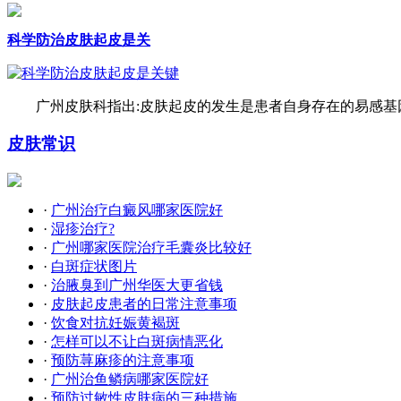
科学防治皮肤起皮是关
广州皮肤科指出:皮肤起皮的发生是患者自身存在的易感基因
皮肤常识
·
广州治疗白癜风哪家医院好
·
湿疹治疗?
·
广州哪家医院治疗毛囊炎比较好
·
白斑症状图片
·
治腋臭到广州华医大更省钱
·
皮肤起皮患者的日常注意事项
·
饮食对抗妊娠黄褐斑
·
怎样可以不让白斑病情恶化
·
预防荨麻疹的注意事项
·
广州治鱼鳞病哪家医院好
·
预防过敏性皮肤病的三种措施