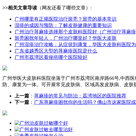
>>相关文章导读
（网友还看了哪些文章）:
广州哪里有正规医院治疗斑秃？斑秃的基本常识
湿疹的成因与预防：了解皮肤健康的重要知识
广州治疗荨麻疹选择那个皮肤科医院好（广州治疗荨麻疹
斑秃困扰年轻人，广州治疗哪里好？华医大皮肤
广州湿疹治疗攻略：从症状到康复，华医大皮肤科医院为
广东省越秀区大型的荨麻疹医院是什么
广州市荔湾区看痤疮哪个医院较好
广州华医大皮肤科医院坐落于广州市荔湾区南岸路66号,中西
防、康复为一体。可开展常见皮肤病、区域高发皮肤病、皮肤
上一篇
：
荨麻疹的常见与防治：荔湾地区的医院推荐
下一篇
：
广东荨麻疹困扰你的生活吗？佛山市这家医院或