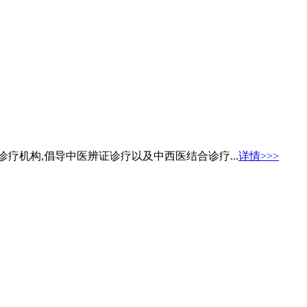
疗机构,倡导中医辨证诊疗以及中西医结合诊疗...
详情>>>