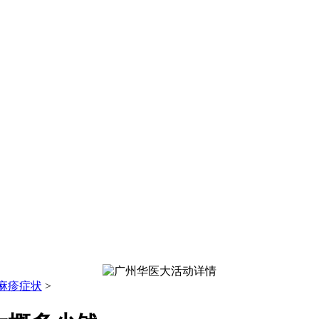
麻疹症状
>