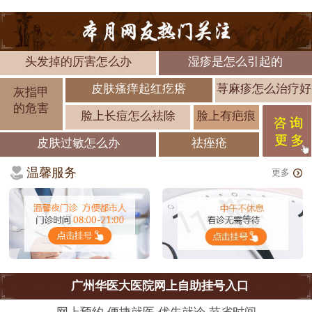
头发掉的厉害怎么办
湿疹是怎么引起的
皮肤瘙痒起红疙瘩
荨麻疹怎么治疗好
灰指甲
的危害
脸上长痘怎么祛除
脸上有疤痕
皮肤过敏怎么办
祛痤疮
温馨服务
更多
广州华医大医院网上自助挂号入口