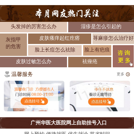
头发掉的厉害怎么办
湿疹是怎么引起的
皮肤瘙痒起红疙瘩
荨麻疹怎么治疗好
灰指甲
的危害
脸上长痘怎么祛除
脸上有疤痕
皮肤过敏怎么办
祛痤疮
温馨服务
更多
广州华医大医院网上自助挂号入口