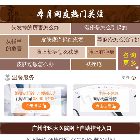
头发掉的厉害怎么办
湿疹是怎么引起的
皮肤瘙痒起红疙瘩
荨麻疹怎么治疗好
灰指甲
的危害
脸上长痘怎么祛除
脸上有疤痕
皮肤过敏怎么办
祛痤疮
温馨服务
更多
广州华医大医院网上自助挂号入口