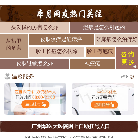
头发掉的厉害怎么办
湿疹是怎么引起的
皮肤瘙痒起红疙瘩
荨麻疹怎么治疗好
灰指甲
的危害
脸上长痘怎么祛除
脸上有疤痕
皮肤过敏怎么办
祛痤疮
温馨服务
更多
广州华医大医院网上自助挂号入口